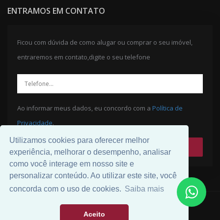
ENTRAMOS EM CONTATO
Ficou com dúvida de como alugar ou comprar o seu imóvel,
entraremos em contato,digite o seu telefone
Ao informar meus dados, eu concordo com a
Política de
Privacidade
.
Utilizamos cookies para oferecer melhor
ENVIAR
experiência, melhorar o desempenho, analisar
como você interage em nosso site e
personalizar conteúdo. Ao utilizar este site, você
concorda com o uso de cookies.
Saiba mais
© 2026 Desenvolvido por
Universal Software
.
Aceito