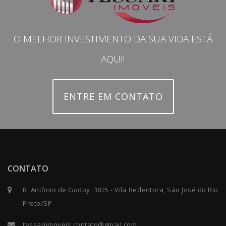
O MELHOR INVESTIMENTO DA SUA VIDA ESTÁ
AQUI!
ENTRE EM CONTATO
CONTATO
R. Antônio de Godoy, 3825 - Vila Redentora, São José do Rio
Preto/SP
tessariimoveis.contato@gmail.com